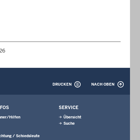
026
DRUCKEN
NACH OBEN
NFOS
SERVICE
ner/Hilfen
Übersicht
Suche
ichtung / Schiedsleute