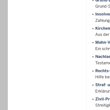
Grund-
Grund-
Insolve
Zahlung
Kirchen
Aus der
Mahn-V
Ein schn
Nachla
Testame
Rechts-
Hilfe be
Straf- 
Erkläru
Zivil-P
Streiti