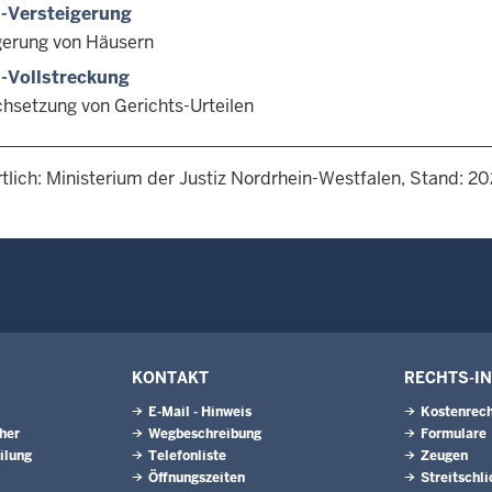
-Versteigerung
gerung von Häusern
-Vollstreckung
chsetzung von Gerichts-Urteilen
tlich: Ministerium der Justiz Nordrhein-Westfalen, Stand: 2
KONTAKT
RECHTS-I
E-Mail - Hinweis
Kostenrech
eher
Wegbeschreibung
Formulare
ilung
Telefonliste
Zeugen
Öffnungszeiten
Streitschl