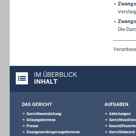
Zwangs
Verstei
Zwangs
Die Dur
Verantwor
IM ÜBERBLICK
Justiz-Portal im Überblick:
INHALT
DAS GERICHT
AUFGABEN
Gerichtsvorstellung
Abteilungen
Sitzungstermine
Gerichtsvollzi
Presse
Geschäftsverte
Zwangsversteigerungs­termine
Gerichtsbezirk