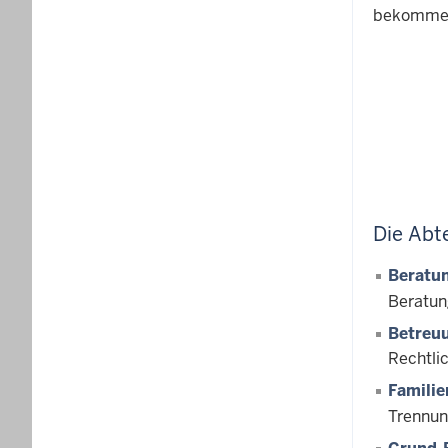
bekommen 
Die Abt
Beratun
Beratun
Betreu
Rechtli
Famili
Trennun