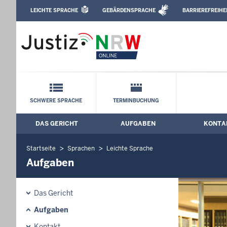
Direkt zum Inhalt
LEICHTE SPRACHE
GEBÄRDENSPRACHE
BARRIEREFREIHE
Leichte Sprache, Gebärdensprachenvideo u
Amtsgericht Schwerte: Aufgaben
Schnellnavigation mit Volltext-Suche
SCHWERE SPRACHE
TERMINBUCHUNG
DAS GERICHT
AUFGABEN
KONTA
Hauptmenü: Hauptnavigation
Startseite
Sprachen
Leichte Sprache
Aufgaben
Das Gericht
Aufgaben
Kontakt