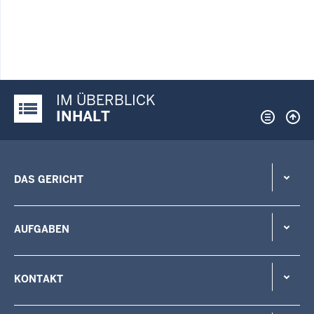
IM ÜBERBLICK
Justiz-Portal im Überblick:
INHALT
DAS GERICHT
AUFGABEN
KONTAKT